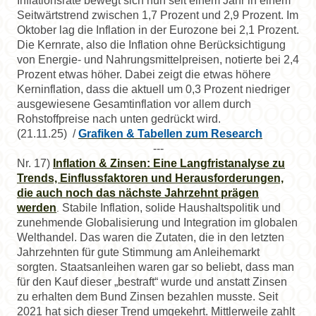
Inflationsrate bewegt sich nun seit einem Jahr in einem
Seitwärtstrend zwischen 1,7 Prozent und 2,9 Prozent. Im
Oktober lag die Inflation in der Eurozone bei 2,1 Prozent.
Die Kernrate, also die Inflation ohne Berücksichtigung
von Energie- und Nahrungsmittelpreisen, notierte bei 2,4
Prozent etwas höher. Dabei zeigt die etwas höhere
Kerninflation, dass die aktuell um 0,3 Prozent niedriger
ausgewiesene Gesamtinflation vor allem durch
Rohstoffpreise nach unten gedrückt wird.
(21.11.25)
/
Grafiken & Tabellen zum Research
---
Nr. 17)
Inflation & Zinsen: Eine Langfristanalyse zu
Trends, Einflussfaktoren und Herausforderungen,
die auch noch das nächste Jahrzehnt prägen
werden
Stabile Inflation, solide Haushaltspolitik und
.
zunehmende Globalisierung und Integration im globalen
Welthandel. Das waren die Zutaten, die in den letzten
Jahrzehnten für gute Stimmung am Anleihemarkt
sorgten. Staatsanleihen waren gar so beliebt, dass man
für den Kauf dieser „bestraft“ wurde und anstatt Zinsen
zu erhalten dem Bund Zinsen bezahlen musste. Seit
2021 hat sich dieser Trend umgekehrt. Mittlerweile zahlt