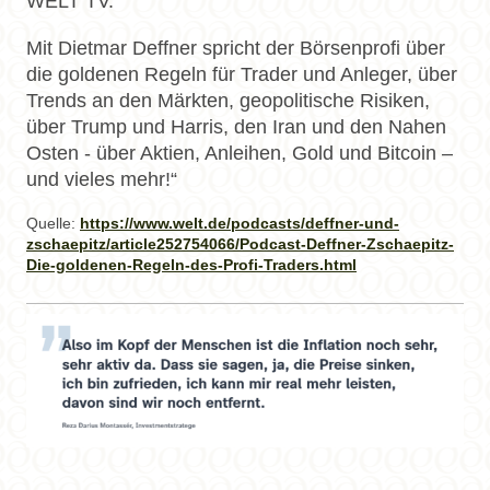
WELT TV.
Mit Dietmar Deffner spricht der Börsenprofi über
die goldenen Regeln für Trader und Anleger, über
Trends an den Märkten, geopolitische Risiken,
über Trump und Harris, den Iran und den Nahen
Osten - über Aktien, Anleihen, Gold und Bitcoin –
und vieles mehr!“
Quelle:
https://www.welt.de/podcasts/deffner-und-
zschaepitz/article252754066/Podcast-Deffner-Zschaepitz-
Die-goldenen-Regeln-des-Profi-Traders.html