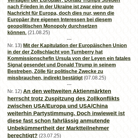
Versagen der Europäer: Donald Trumps Streben
nach Frieden in der Ukraine ist zwar eine gute
Nachricht für Europa, doch dies nur, wenn die
Europäer ihre eigenen Interessen bei diesem
geopolitischen Monopoly durchsetzen
können.
(21.08.25)
---
Nr. 13)
Mit der Kapitulation der Europäischen Union
in der der Zollschlacht von Turnberry hat
Kommissionschefin Ursula von der Leyen ein fatales
Signal gesendet und Donald Ttrump in seinem
Bestreben, Zölle für politische Zwecke zu
missbrauchen, indirekt bestätigt
(07.08.25)
---
An den weltweiten Aktienmärkten
Nr. 12)
herrscht trotz Zuspitzung des Zollkonflikts
zwischen USA/Europa und USA/China
weiterhin Partystimmung. Doch inwieweit ist
diese fast schon fahrlässig anmutende
Unbekümmertheit der Marktteilnehmer
berechtigt?
(23.07.25)