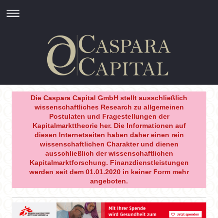
Die Caspara Capital GmbH stellt ausschließlich
wissenschaftliches Research zu allgemeinen
Postulaten und Fragestellungen der
Kapitalmarkttheorie her. Die Informationen auf
diesen Internetseiten haben daher einen rein
wissenschaftlichen Charakter und dienen
ausschließlich der wissenschaftlichen
Kapitalmarktforschung. Finanzdienstleistungen
werden seit dem 01.01.2020 in keiner Form mehr
angeboten.