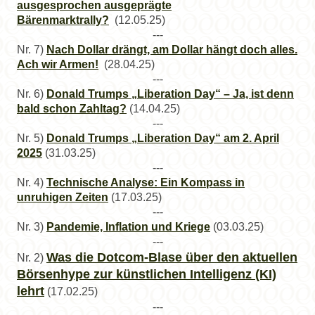
ausgesprochen ausgeprägte
Bärenmarktrally?
(12.05.25)
---
Nr. 7)
Nach Dollar drängt, am Dollar hängt doch alles.
Ach wir Armen!
(28.04.25)
---
Nr. 6)
Donald Trumps „Liberation Day“ – Ja, ist denn
bald schon Zahltag?
(14.04.25)
---
Nr. 5)
Donald Trumps „Liberation Day“ am 2. April
2025
(31.03.25)
---
Nr. 4)
Technische Analyse: Ein Kompass in
unruhigen Zeiten
(17.03.25)
---
Nr. 3)
Pandemie, Inflation und Kriege
(03.03.25)
---
Was die Dotcom-Blase über den aktuellen
Nr. 2)
Börsenhype zur künstlichen Intelligenz (KI)
lehrt
(17.02.25)
---