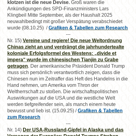
klotzen ist die neue Devise.
Groß waren die
Ankündigungen des SPD-Finanzministers Lars
Klingbeil Mitte September, als der Haushalt 2025
neuwahlbedingt mit großer Verspätung verabschiedet
wurde
(08.10.25)
/
Grafiken & Tabellen zum Research
---
Nr. 15)
Vereine und regiere! Die neue Weltordnung
Chinas zieht an und verdrängt die jahrhundertealte
koloniale Erfolgsformel des Westens: „divide et
impera“ wurde im chinesischen Tianjin zu Grabe
getragen
. Der amerikanische Präsident Donald Trump
muss sich persönlich verantwortlich zeigen, dass die
Chinesen nun im Zeitraffer das Heft des Handelns in die
Hand nehmen, um Amerika vom Thron der
Weltherrschaft zu stoßen. Die wirtschaftspolitischen
Auswirkungen auf die USA und die westliche Welt
werden tiefgreifender sein, als manch einem heute
bewusst und lieb ist.
(15.09.25)
/
Grafiken & Tabellen
zum Research
---
Nr. 14)
Der USA-Russland-Gipfel in Alaska und das