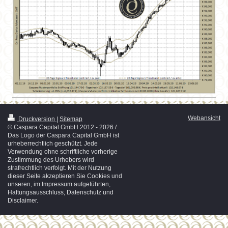
Webansicht
Druckversion
|
Sitemap
© Caspara Capital GmbH 2012 - 2026 /
Das Logo der Caspara Capital GmbH ist
urheberrechtlich geschützt. Jede
Verwendung ohne schriftliche vorherige
Zustimmung des Urhebers wird
strafrechtlich verfolgt. Mit der Nutzung
dieser Seite akzeptieren Sie Cookies und
unseren, im Impressum aufgeführten,
Haftungsausschluss, Datenschutz und
Disclaimer.