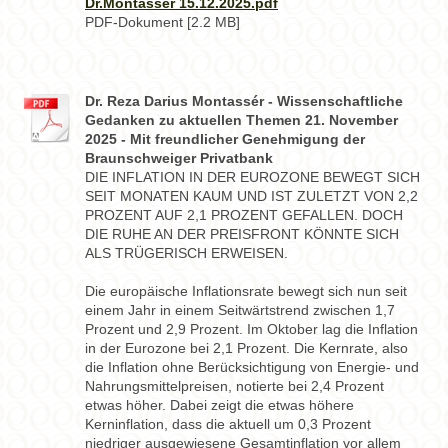
Dr.Montassér 15.12.2025.pdf
PDF-Dokument [2.2 MB]
Dr. Reza Darius Montassér - Wissenschaftliche
Gedanken zu aktuellen Themen 21. November
2025 - Mit freundlicher Genehmigung der
Braunschweiger Privatbank
DIE INFLATION IN DER EUROZONE BEWEGT SICH
SEIT MONATEN KAUM UND IST ZULETZT VON 2,2
PROZENT AUF 2,1 PROZENT GEFALLEN. DOCH
DIE RUHE AN DER PREISFRONT KÖNNTE SICH
ALS TRÜGERISCH ERWEISEN.
Die europäische Inflationsrate bewegt sich nun seit
einem Jahr in einem Seitwärtstrend zwischen 1,7
Prozent und 2,9 Prozent. Im Oktober lag die Inflation
in der Eurozone bei 2,1 Prozent. Die Kernrate, also
die Inflation ohne Berücksichtigung von Energie- und
Nahrungsmittelpreisen, notierte bei 2,4 Prozent
etwas höher. Dabei zeigt die etwas höhere
Kerninflation, dass die aktuell um 0,3 Prozent
niedriger ausgewiesene Gesamtinflation vor allem