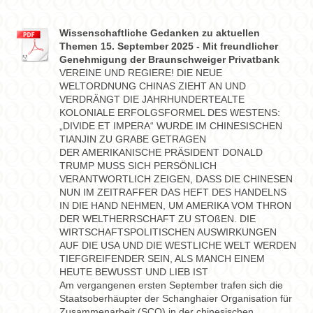
Wissenschaftliche Gedanken zu aktuellen
Themen 15. September 2025 - Mit freundlicher
Genehmigung der Braunschweiger Privatbank
VEREINE UND REGIERE! DIE NEUE
WELTORDNUNG CHINAS ZIEHT AN UND
VERDRÄNGT DIE JAHRHUNDERTEALTE
KOLONIALE ERFOLGSFORMEL DES WESTENS:
„DIVIDE ET IMPERA“ WURDE IM CHINESISCHEN
TIANJIN ZU GRABE GETRAGEN
DER AMERIKANISCHE PRÄSIDENT DONALD
TRUMP MUSS SICH PERSÖNLICH
VERANTWORTLICH ZEIGEN, DASS DIE CHINESEN
NUN IM ZEITRAFFER DAS HEFT DES HANDELNS
IN DIE HAND NEHMEN, UM AMERIKA VOM THRON
DER WELTHERRSCHAFT ZU STOßEN. DIE
WIRTSCHAFTSPOLITISCHEN AUSWIRKUNGEN
AUF DIE USA UND DIE WESTLICHE WELT WERDEN
TIEFGREIFENDER SEIN, ALS MANCH EINEM
HEUTE BEWUSST UND LIEB IST
Am vergangenen ersten September trafen sich die
Staatsoberhäupter der Schanghaier Organisation für
Zusammenarbeit (SCO) in der chinesischen