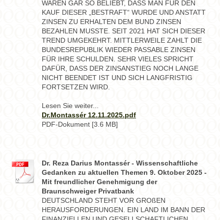
WAREN GAR SO BELIEBT, DASS MAN FÜR DEN
KAUF DIESER „BESTRAFT“ WURDE UND ANSTATT
ZINSEN ZU ERHALTEN DEM BUND ZINSEN
BEZAHLEN MUSSTE. SEIT 2021 HAT SICH DIESER
TREND UMGEKEHRT. MITTLERWEILE ZAHLT DIE
BUNDESREPUBLIK WIEDER PASSABLE ZINSEN
FÜR IHRE SCHULDEN. SEHR VIELES SPRICHT
DAFÜR, DASS DER ZINSANSTIEG NOCH LANGE
NICHT BEENDET IST UND SICH LANGFRISTIG
FORTSETZEN WIRD.
Lesen Sie weiter...
Dr.Montassér 12.11.2025.pdf
PDF-Dokument [3.6 MB]
Dr. Reza Darius Montassér - Wissenschaftliche
Gedanken zu aktuellen Themen 9. Oktober 2025 -
Mit freundlicher Genehmigung der
Braunschweiger Privatbank
DEUTSCHLAND STEHT VOR GROßEN
HERAUSFORDERUNGEN. EIN LAND IM BANN DER
FINANZIELLEN UND GESELLSCHAFTLICHEN