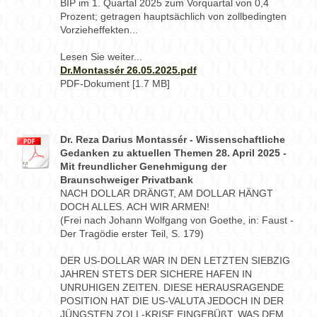
BIP im 1. Quartal 2025 zum Vorquartal von 0,4
Prozent; getragen hauptsächlich von zollbedingten
Vorzieheffekten...
Lesen Sie weiter...
Dr.Montassér 26.05.2025.pdf
PDF-Dokument [1.7 MB]
Dr. Reza Darius Montassér - Wissenschaftliche
Gedanken zu aktuellen Themen 28. April 2025 -
Mit freundlicher Genehmigung der
Braunschweiger Privatbank
NACH DOLLAR DRÄNGT, AM DOLLAR HÄNGT
DOCH ALLES. ACH WIR ARMEN!
(Frei nach Johann Wolfgang von Goethe, in: Faust -
Der Tragödie erster Teil, S. 179)
DER US-DOLLAR WAR IN DEN LETZTEN SIEBZIG
JAHREN STETS DER SICHERE HAFEN IN
UNRUHIGEN ZEITEN. DIESE HERAUSRAGENDE
POSITION HAT DIE US-VALUTA JEDOCH IN DER
JÜNGSTEN ZOLL-KRISE EINGEBÜßT, WAS DEM