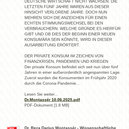
DEUTSCHE WIRTSCHAFT NICHT WACHSEN. DIE
LETZTEN FÜNF JAHRE WAREN AUS DIESER
HINSICHT VERLORENE JAHRE. DOCH NUN
MEHREN SICH DIE ANZEICHEN FÜR EINEN
ECHTEN STIMMUNGSWECHSEL BEI DEN
VERBRAUCHERN. WELCHE GRÜNDE ES HIERFÜR
GIBT UND OB DIES DER BEGINN EINER NEUEN
KONSUMÄRA SEIN KÖNNTE, WIRD IN DIESER
AUSARBEITUNG ERÖRTERT.
DER PRIVATE KONSUM IM ZEICHEN VON
FINANZKRISEN, PANDEMIEN UND KRIEGEN
Der private Konsum befindet sich seit nun über fünf
Jahren in einer außerordentlich angespannten Lage.
Zuerst wurden die Konsumenten im Frühjahr 2020
durch die Corona-Pandemie...
Lesen Sie weiter...
Dr.Montassér 10.06.2025.pdf
PDF-Dokument [1.8 MB]
Dr. Reza Darius Montassér - Wissenschaftliche