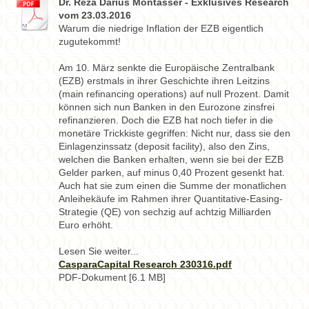
Dr. Reza Darius Montassér - Exklusives Research
vom 23.03.2016
Warum die niedrige Inflation der EZB eigentlich
zugutekommt!
Am 10. März senkte die Europäische Zentralbank
(EZB) erstmals in ihrer Geschichte ihren Leitzins
(main refinancing operations) auf null Prozent. Damit
können sich nun Banken in den Eurozone zinsfrei
refinanzieren. Doch die EZB hat noch tiefer in die
monetäre Trickkiste gegriffen: Nicht nur, dass sie den
Einlagenzinssatz (deposit facility), also den Zins,
welchen die Banken erhalten, wenn sie bei der EZB
Gelder parken, auf minus 0,40 Prozent gesenkt hat.
Auch hat sie zum einen die Summe der monatlichen
Anleihekäufe im Rahmen ihrer Quantitative-Easing-
Strategie (QE) von sechzig auf achtzig Milliarden
Euro erhöht.
Lesen Sie weiter...
CasparaCapital Research 230316.pdf
PDF-Dokument [6.1 MB]