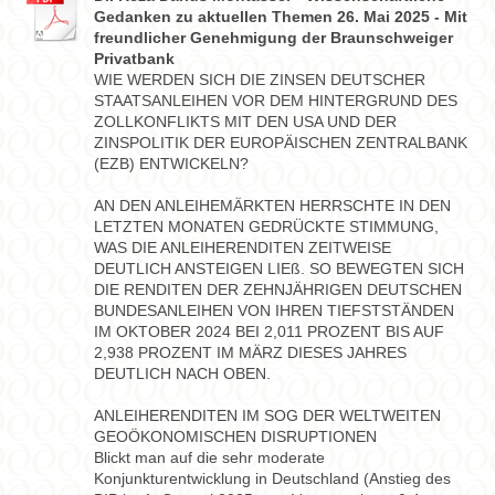
Gedanken zu aktuellen Themen 26. Mai 2025 - Mit
freundlicher Genehmigung der Braunschweiger
Privatbank
WIE WERDEN SICH DIE ZINSEN DEUTSCHER
STAATSANLEIHEN VOR DEM HINTERGRUND DES
ZOLLKONFLIKTS MIT DEN USA UND DER
ZINSPOLITIK DER EUROPÄISCHEN ZENTRALBANK
(EZB) ENTWICKELN?
AN DEN ANLEIHEMÄRKTEN HERRSCHTE IN DEN
LETZTEN MONATEN GEDRÜCKTE STIMMUNG,
WAS DIE ANLEIHERENDITEN ZEITWEISE
DEUTLICH ANSTEIGEN LIEß. SO BEWEGTEN SICH
DIE RENDITEN DER ZEHNJÄHRIGEN DEUTSCHEN
BUNDESANLEIHEN VON IHREN TIEFSTSTÄNDEN
IM OKTOBER 2024 BEI 2,011 PROZENT BIS AUF
2,938 PROZENT IM MÄRZ DIESES JAHRES
DEUTLICH NACH OBEN.
ANLEIHERENDITEN IM SOG DER WELTWEITEN
GEOÖKONOMISCHEN DISRUPTIONEN
Blickt man auf die sehr moderate
Konjunkturentwicklung in Deutschland (Anstieg des